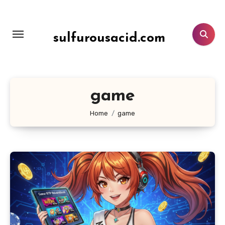
Lewati
ke
konten
sulfurousacid.com
game
Home
game