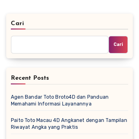
Cari
Cari
Recent Posts
Agen Bandar Toto Broto4D dan Panduan
Memahami Informasi Layanannya
Paito Toto Macau 4D Angkanet dengan Tampilan
Riwayat Angka yang Praktis