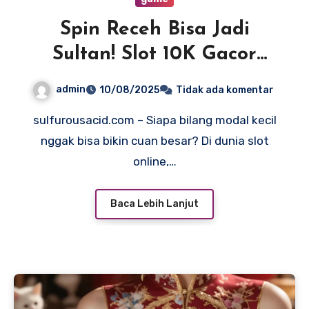
Spin Receh Bisa Jadi
Sultan! Slot 10K Gacor
yang Lagi Naik Daun
admin
10/08/2025
Tidak ada komentar
sulfurousacid.com – Siapa bilang modal kecil
nggak bisa bikin cuan besar? Di dunia slot
online,…
Baca Lebih Lanjut