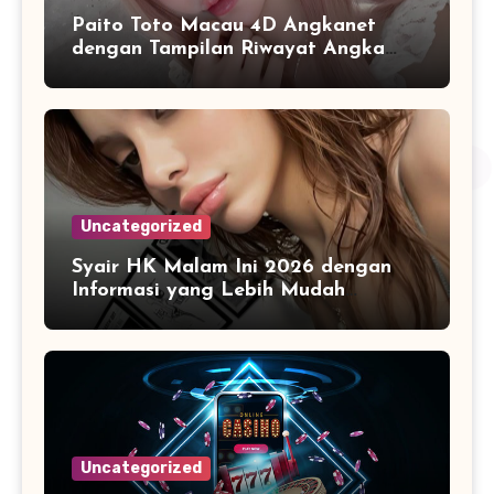
Paito Toto Macau 4D Angkanet
dengan Tampilan Riwayat Angka
yang Praktis
Uncategorized
Syair HK Malam Ini 2026 dengan
Informasi yang Lebih Mudah
Dipahami
Uncategorized