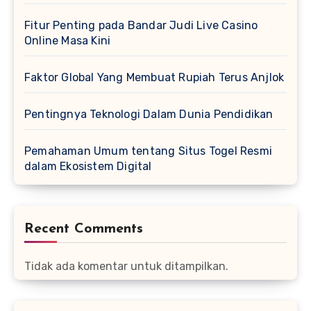
Fitur Penting pada Bandar Judi Live Casino
Online Masa Kini
Faktor Global Yang Membuat Rupiah Terus Anjlok
Pentingnya Teknologi Dalam Dunia Pendidikan
Pemahaman Umum tentang Situs Togel Resmi
dalam Ekosistem Digital
Recent Comments
Tidak ada komentar untuk ditampilkan.