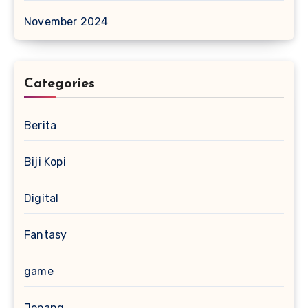
November 2024
Categories
Berita
Biji Kopi
Digital
Fantasy
game
Jepang