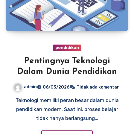
pendidikan
Pentingnya Teknologi
Dalam Dunia Pendidikan
admin
06/03/2026
Tidak ada komentar
Teknologi memiliki peran besar dalam dunia
pendidikan modern. Saat ini, proses belajar
tidak hanya berlangsung…