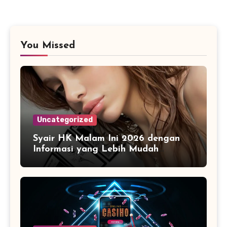
You Missed
Uncategorized
Syair HK Malam Ini 2026 dengan
Informasi yang Lebih Mudah
Dipahami