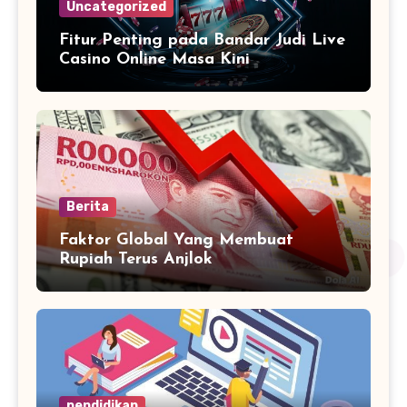
Uncategorized
Fitur Penting pada Bandar Judi Live
Casino Online Masa Kini
Berita
Faktor Global Yang Membuat
Rupiah Terus Anjlok
pendidikan