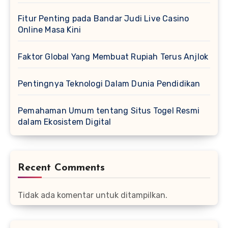
Fitur Penting pada Bandar Judi Live Casino
Online Masa Kini
Faktor Global Yang Membuat Rupiah Terus Anjlok
Pentingnya Teknologi Dalam Dunia Pendidikan
Pemahaman Umum tentang Situs Togel Resmi
dalam Ekosistem Digital
Recent Comments
Tidak ada komentar untuk ditampilkan.