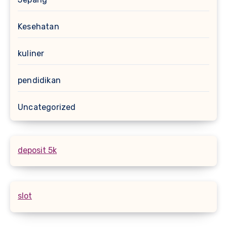
Kesehatan
kuliner
pendidikan
Uncategorized
deposit 5k
slot