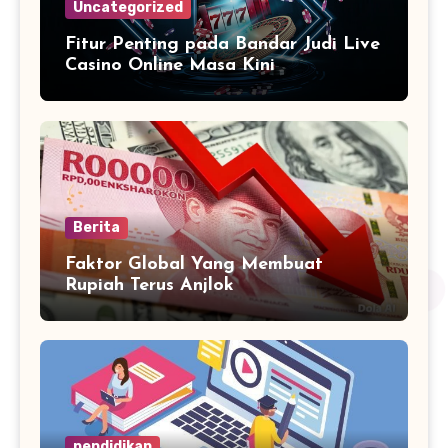
Uncategorized
Fitur Penting pada Bandar Judi Live
Casino Online Masa Kini
Berita
Faktor Global Yang Membuat
Rupiah Terus Anjlok
pendidikan