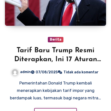
Berita
Tarif Baru Trump Resmi
Diterapkan, Ini 17 Aturan
Kunci yang Perlu Diketahui
admin
07/08/2025
Tidak ada komentar
RI
Pemerintahan Donald Trump kembali
menerapkan kebijakan tarif impor yang
berdampak luas, termasuk bagi negara mitra…