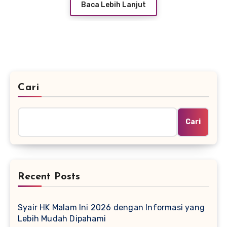
Baca Lebih Lanjut
Cari
Cari
Recent Posts
Syair HK Malam Ini 2026 dengan Informasi yang
Lebih Mudah Dipahami